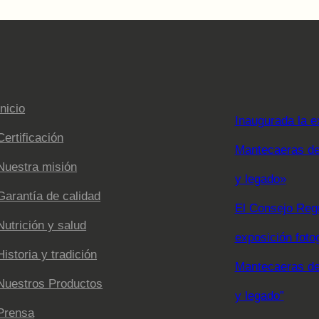
Inicio
Inaugurada la e
Certificación
Mantecaeras de 
Nuestra misión
y legado»
Garantía de calidad
El Consejo Regu
Nutrición y salud
exposición foto
Historia y tradición
Mantecaeras de 
Nuestros Productos
y legado”
Prensa