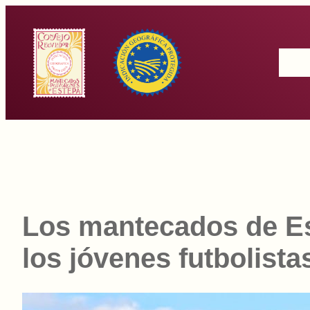
Saltar
al
Inicio
contenido
Los ‪‎mantecados‬ de ‪
los jóvenes futbolista