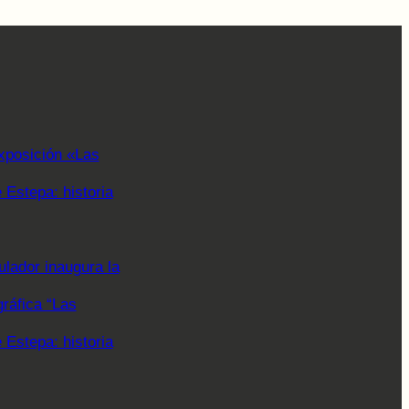
xposición «Las
Estepa: historia
lador inaugura la
gráfica “Las
Estepa: historia