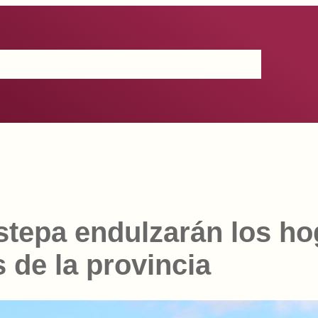
Certificación
IGP
Productos
Prensa
Contacto
‎Estepa‬ endulzarán los h
s de la provincia