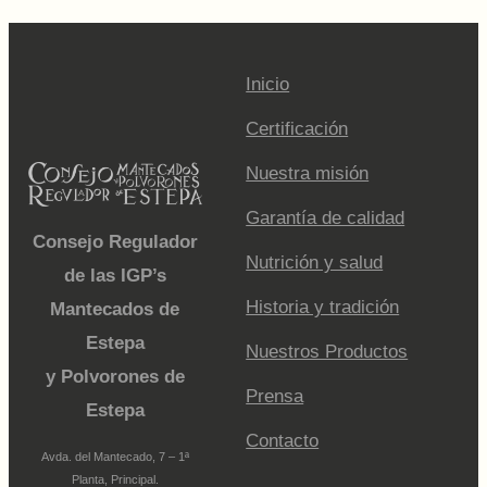
Inicio
Certificación
Nuestra misión
Garantía de calidad
Consejo Regulador
Nutrición y salud
de las IGP’s
Historia y tradición
Mantecados de
Estepa
Nuestros Productos
y Polvorones de
Prensa
Estepa
Contacto
Avda. del Mantecado, 7 – 1ª
Planta, Principal.