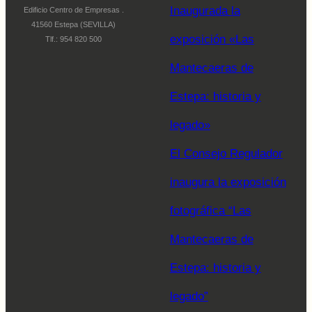
Inaugurada la
Edificio Centro de Empresas .
41560 Estepa (SEVILLA)
exposición «Las
Tlf.: 954 820 500
Mantecaeras de
Estepa: historia y
legado»
El Consejo Regulador
inaugura la exposición
fotográfica “Las
Mantecaeras de
Estepa: historia y
legado”