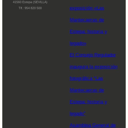
41560 Estepa (SEVILLA)
exposición «Las
Tlf.: 954 820 500
Mantecaeras de
Estepa: historia y
legado»
El Consejo Regulador
inaugura la exposición
fotográfica “Las
Mantecaeras de
Estepa: historia y
legado”
Asamblea General de