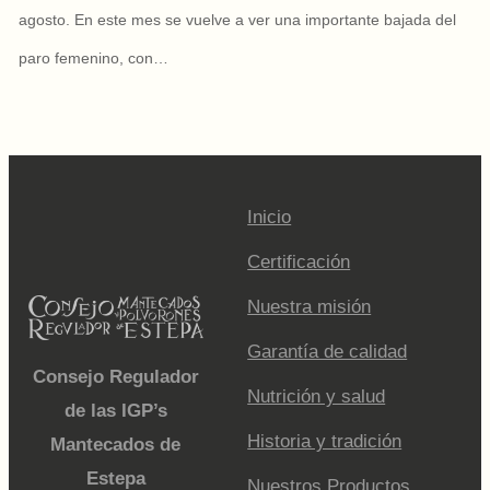
agosto. En este mes se vuelve a ver una importante bajada del
paro femenino, con…
Inicio
Certificación
Nuestra misión
Garantía de calidad
Consejo Regulador
Nutrición y salud
de las IGP’s
Historia y tradición
Mantecados de
Estepa
Nuestros Productos