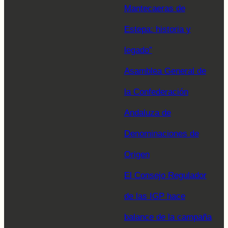
Mantecaeras de
Estepa: historia y
legado”
Asamblea General de
la Confederación
Andaluza de
Denominaciones de
Origen
El Consejo Regulador
de las IGP hace
balance de la campaña