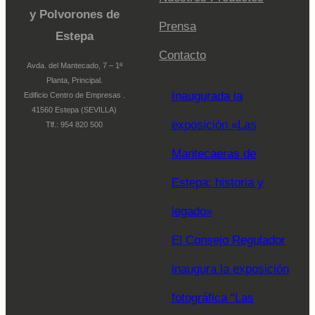
y Polvorones de
Prensa
Estepa
Contacto
Avda. del Mantecado, 7 – 1ª
Planta, Principal.
Inaugurada la
Edificio Centro de Empresas .
41560 Estepa (SEVILLA)
exposición «Las
Tlf.: 954 820 500
Mantecaeras de
Estepa: historia y
legado»
El Consejo Regulador
inaugura la exposición
fotográfica “Las