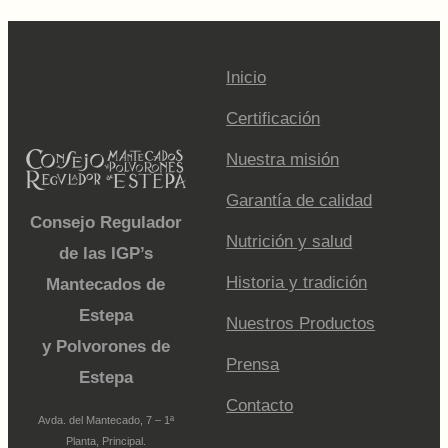
Inicio
Certificación
Nuestra misión
Garantía de calidad
Consejo Regulador
Nutrición y salud
de las IGP’s
Historia y tradición
Mantecados de
Estepa
Nuestros Productos
y Polvorones de
Prensa
Estepa
Contacto
Avda. del Mantecado, 7 – 1ª
Planta, Principal.