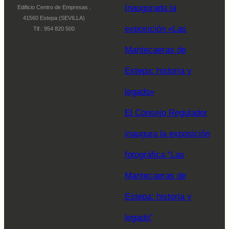
Inaugurada la
Edificio Centro de Empresas .
41560 Estepa (SEVILLA)
exposición «Las
Tlf.: 954 820 500
Mantecaeras de
Estepa: historia y
legado»
El Consejo Regulador
inaugura la exposición
fotográfica “Las
Mantecaeras de
Estepa: historia y
legado”