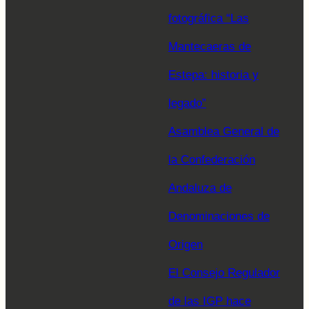
fotográfica “Las
Mantecaeras de
Estepa: historia y
legado”
Asamblea General de
la Confederación
Andaluza de
Denominaciones de
Origen
El Consejo Regulador
de las IGP hace