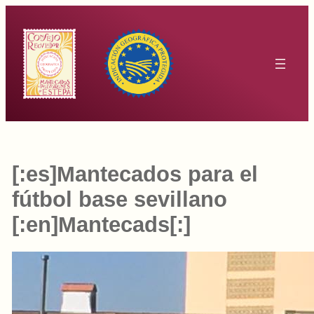
Saltar
al
contenido
[:es]Mantecados para el
fútbol base sevillano
[:en]Mantecads[:]