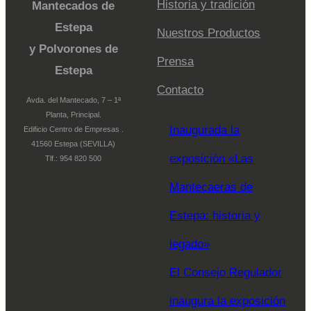
Historia y tradición
Mantecados de
Estepa
Nuestros Productos
y Polvorones de
Prensa
Estepa
Contacto
Avda. del Mantecado, 7 – 1ª
Planta, Principal.
Inaugurada la
Edificio Centro de Empresas .
41560 Estepa (SEVILLA)
exposición «Las
Tlf.: 954 820 500
Mantecaeras de
Estepa: historia y
legado»
El Consejo Regulador
inaugura la exposición