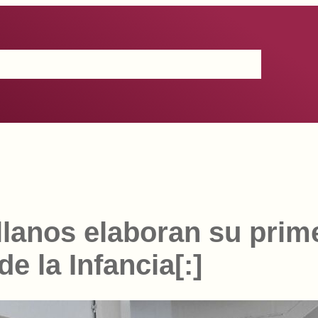
Certificación
IGP
Productos
Prensa
Contacto
illanos elaboran su prim
e la Infancia[:]