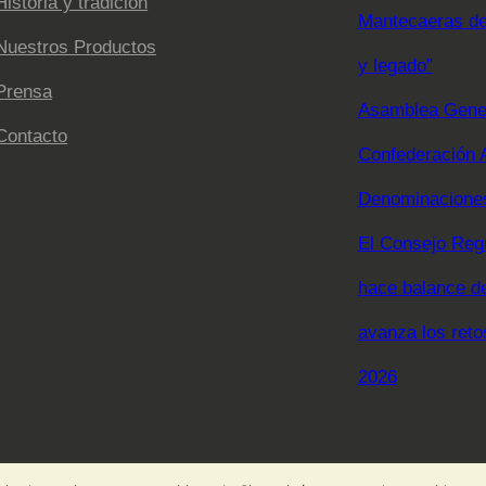
Historia y tradición
Mantecaeras de 
Nuestros Productos
y legado”
Prensa
Asamblea Gener
Contacto
Confederación 
Denominaciones
El Consejo Reg
hace balance d
avanza los reto
2026