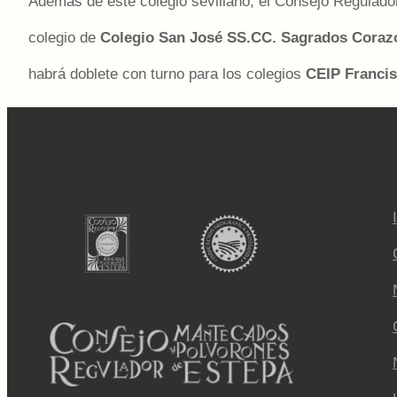
Además de este colegio sevillano, el Consejo Regulado
colegio de
Colegio San José SS.CC. Sagrados Coraz
habrá doblete con turno para los colegios
CEIP Francis