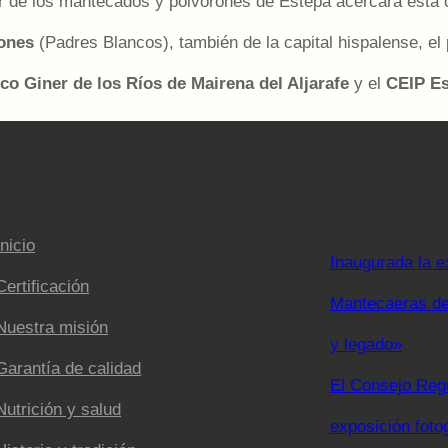
r de los mantecados y polvorones de Estepa acercará esta c
ones
(Padres Blancos), también de la capital hispalense, el 
co Giner de los Ríos de Mairena del Aljarafe
y el
CEIP Es
Inicio
Inaugurada la e
Certificación
Mantecaeras de 
Nuestra misión
y legado»
Garantía de calidad
El Consejo Regu
Nutrición y salud
exposición foto