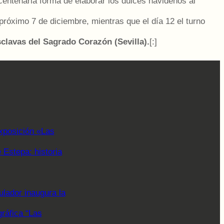
entenaria forma de elaborar los dulces navideños al
próximo 7 de diciembre, mientras que el día 12 el turno
clavas del Sagrado Corazón (Sevilla).
[:]
xposición «Las
Estepa: historia
lador inaugura la
gráfica “Las