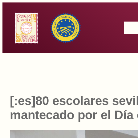
Saltar
al
Inicio
contenido
[:es]80 escolares sev
mantecado por el Día d