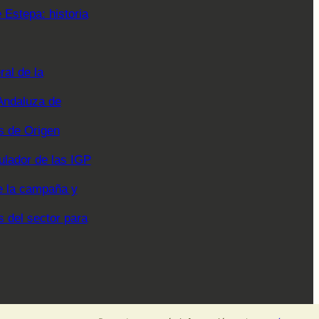
Estepa: historia
al de la
Andaluza de
 de Origen
ulador de las IGP
e la campaña y
s del sector para