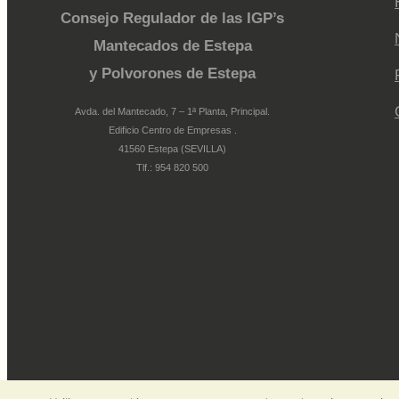
Consejo Regulador de las IGP’s
Mantecados de Estepa
y Polvorones de Estepa
Avda. del Mantecado, 7 – 1ª Planta, Principal.
Edificio Centro de Empresas .
41560 Estepa (SEVILLA)
Tlf.: 954 820 500