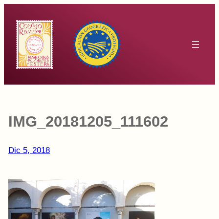
Saltar
al
contenido
IMG_20181205_111602
Dic 5, 2018