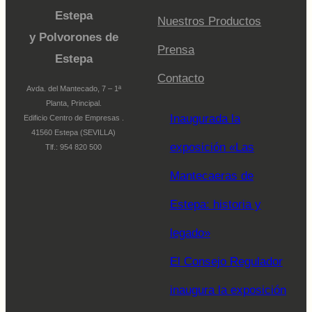
Estepa
Nuestros Productos
y Polvorones de
Prensa
Estepa
Contacto
Avda. del Mantecado, 7 – 1ª
Planta, Principal.
Inaugurada la
Edificio Centro de Empresas .
41560 Estepa (SEVILLA)
exposición «Las
Tlf.: 954 820 500
Mantecaeras de
Estepa: historia y
legado»
El Consejo Regulador
inaugura la exposición