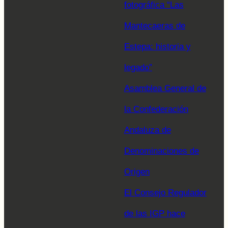
fotográfica “Las
Mantecaeras de
Estepa: historia y
legado”
Asamblea General de
la Confederación
Andaluza de
Denominaciones de
Origen
El Consejo Regulador
de las IGP hace