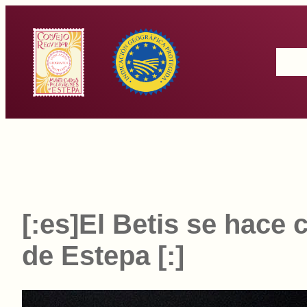
Saltar
al
Inicio
contenido
[:es]El Betis se hace 
de Estepa [:]