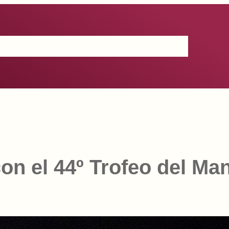
Certificación
IGP
Productos
Prensa
Contacto
con el 44º Trofeo del M