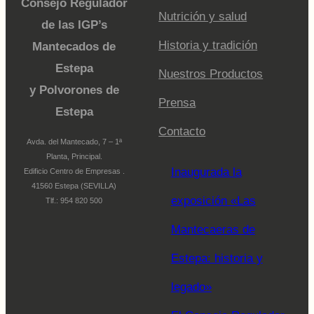
Consejo Regulador
Nutrición y salud
de las IGP’s
Historia y tradición
Mantecados de
Estepa
Nuestros Productos
y Polvorones de
Prensa
Estepa
Contacto
Avda. del Mantecado, 7 – 1ª
Planta, Principal.
Inaugurada la
Edificio Centro de Empresas .
41560 Estepa (SEVILLA)
exposición «Las
Tlf.: 954 820 500
Mantecaeras de
Estepa: historia y
legado»