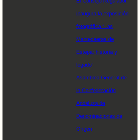
El Consejo Regulador
inaugura la exposición
fotográfica “Las
Mantecaeras de
Estepa: historia y
legado”
Asamblea General de
la Confederación
Andaluza de
Denominaciones de
Origen