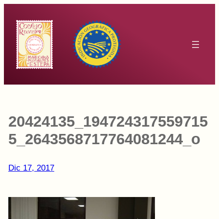
Saltar
al
contenido
20424135_194724317559715
5_2643568717764081244_o
Dic 17, 2017