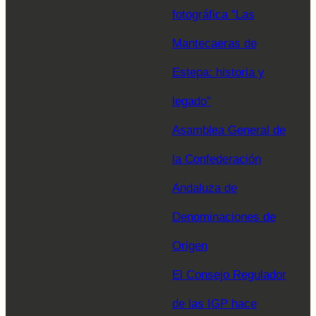
fotográfica “Las
Mantecaeras de
Estepa: historia y
legado”
Asamblea General de
la Confederación
Andaluza de
Denominaciones de
Origen
El Consejo Regulador
de las IGP hace