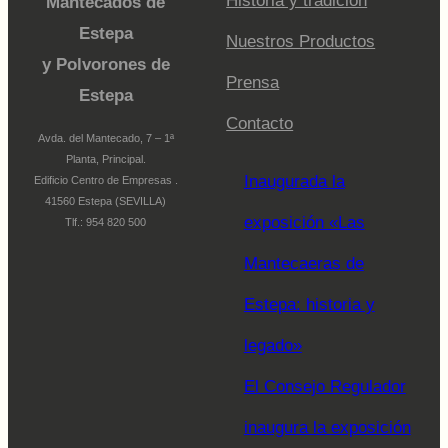
Historia y tradición
Mantecados de
Estepa
Nuestros Productos
y Polvorones de
Prensa
Estepa
Contacto
Avda. del Mantecado, 7 – 1ª
Planta, Principal.
Inaugurada la
Edificio Centro de Empresas .
41560 Estepa (SEVILLA)
exposición «Las
Tlf.: 954 820 500
Mantecaeras de
Estepa: historia y
legado»
El Consejo Regulador
inaugura la exposición