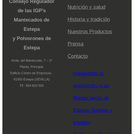
Consejo Regulador
Nutrición y salud
de las IGP’s
Historia y tradición
Mantecados de
Estepa
Nuestros Productos
y Polvorones de
Prensa
Estepa
Contacto
Avda. del Mantecado, 7 – 1ª
Planta, Principal.
Inaugurada la
Edificio Centro de Empresas .
41560 Estepa (SEVILLA)
exposición «Las
Tlf.: 954 820 500
Mantecaeras de
Estepa: historia y
legado»