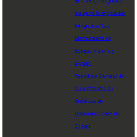
El Consejo Regulador
inaugura la exposición
fotográfica “Las
Mantecaeras de
Estepa: historia y
legado”
Asamblea General de
la Confederación
Andaluza de
Denominaciones de
Origen