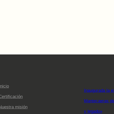
Inicio
Inaugurada la e
Certificación
Mantecaeras de 
Nuestra misión
y legado»