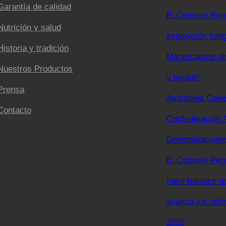
Garantía de calidad
El Consejo Regu
Nutrición y salud
exposición foto
Historia y tradición
Mantecaeras de 
Nuestros Productos
y legado”
Prensa
Asamblea Gener
Contacto
Confederación 
Denominaciones
El Consejo Reg
hace balance d
avanza los reto
2026