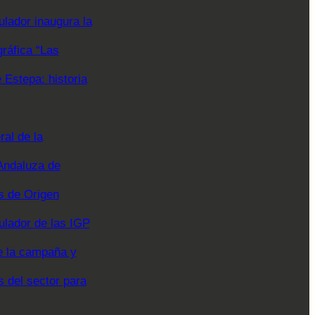
lador inaugura la
gráfica “Las
Estepa: historia
al de la
Andaluza de
 de Origen
ulador de las IGP
e la campaña y
s del sector para