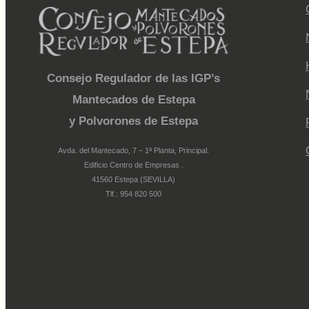
Consejo Regulador de las IGP’s
Mantecados de Estepa
y Polvorones de Estepa
Avda. del Mantecado, 7 – 1ª Planta, Principal.
Edificio Centro de Empresas .
41560 Estepa (SEVILLA)
Tlf.: 954 820 500