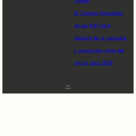
Origen
El Consejo Regulador
de las IGP hace
balance de la campaña
y avanza los retos del
sector para 2026