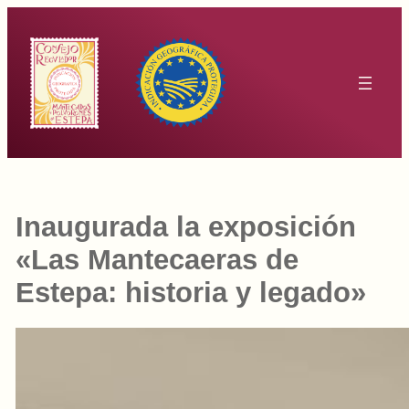
Saltar
al
contenido
Inaugurada la exposición
«Las Mantecaeras de
Estepa: historia y legado»