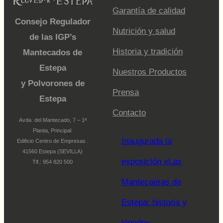
Garantía de calidad
Consejo Regulador
Nutrición y salud
de las IGP’s
Historia y tradición
Mantecados de
Estepa
Nuestros Productos
y Polvorones de
Prensa
Estepa
Contacto
Avda. del Mantecado, 7 – 1ª
Planta, Principal.
Inaugurada la
Edificio Centro de Empresas .
41560 Estepa (SEVILLA)
exposición «Las
Tlf.: 954 820 500
Mantecaeras de
Estepa: historia y
legado»