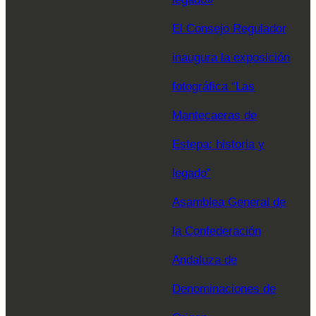
El Consejo Regulador
inaugura la exposición
fotográfica “Las
Mantecaeras de
Estepa: historia y
legado”
Asamblea General de
la Confederación
Andaluza de
Denominaciones de