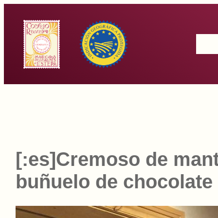
Saltar
al
Inicio
contenido
[:es]Cremoso de mant
buñuelo de chocolate 