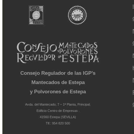
Consejo Regulador de las IGP’s
Mantecados de Estepa
y Polvorones de Estepa
Avda. del Mantecado, 7 – 1ª Planta, Principal.
Edificio Centro de Empresas .
41560 Estepa (SEVILLA)
Tlf.: 954 820 500