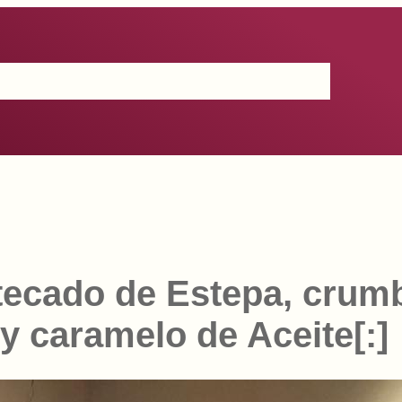
Certificación
IGP
Productos
Prensa
Contacto
ecado de Estepa, crum
y caramelo de Aceite[:]