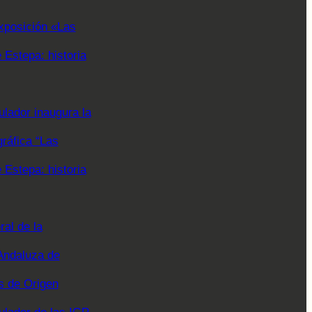
xposición «Las
Estepa: historia
lador inaugura la
gráfica “Las
Estepa: historia
al de la
Andaluza de
 de Origen