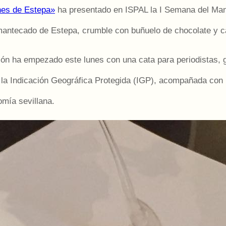
nes de Estepa»
ha presentado en ISPAL la I Semana del Man
 mantecado de Estepa, crumble con buñuelo de chocolate y 
ón ha empezado este lunes con una cata para periodistas, g
 Indicación Geográfica Protegida (IGP), acompañada con li
omía sevillana.