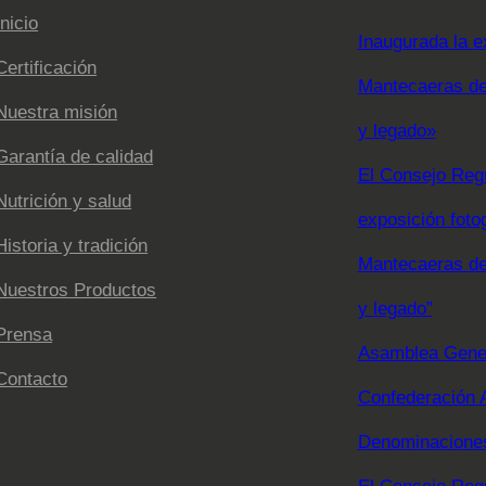
Inicio
Inaugurada la e
Certificación
Mantecaeras de 
Nuestra misión
y legado»
Garantía de calidad
El Consejo Regu
Nutrición y salud
exposición foto
Historia y tradición
Mantecaeras de 
Nuestros Productos
y legado”
Prensa
Asamblea Gener
Contacto
Confederación 
Denominaciones