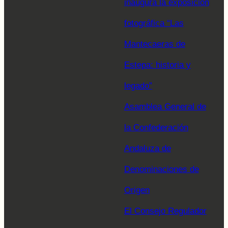
inaugura la exposición
fotográfica “Las
Mantecaeras de
Estepa: historia y
legado”
Asamblea General de
la Confederación
Andaluza de
Denominaciones de
Origen
El Consejo Regulador