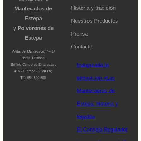
Historia y tradición
Mantecados de
Estepa
Nuestros Productos
y Polvorones de
Prensa
Estepa
Contacto
Avda. del Mantecado, 7 – 1ª
Planta, Principal.
Inaugurada la
Edificio Centro de Empresas .
41560 Estepa (SEVILLA)
exposición «Las
Tlf.: 954 820 500
Mantecaeras de
Estepa: historia y
legado»
El Consejo Regulador