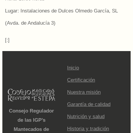
Lugar: Instalaciones de Dulces Olmedo García, SL
(Avda. de Andalucía 3)
[:]
Inicio
Certificación
Nuestra misión
Garantía de calidad
Consejo Regulador
Nutrición y salud
de las IGP’s
Historia y tradición
Mantecados de