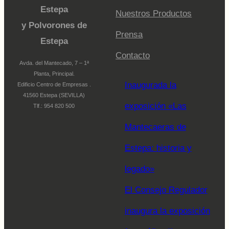
Estepa
Nuestros Productos
y Polvorones de
Prensa
Estepa
Contacto
Avda. del Mantecado, 7 – 1ª
Planta, Principal.
Inaugurada la
Edificio Centro de Empresas .
41560 Estepa (SEVILLA)
exposición «Las
Tlf.: 954 820 500
Mantecaeras de
Estepa: historia y
legado»
El Consejo Regulador
inaugura la exposición