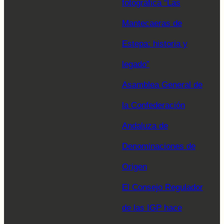
fotográfica “Las
Mantecaeras de
Estepa: historia y
legado”
Asamblea General de
la Confederación
Andaluza de
Denominaciones de
Origen
El Consejo Regulador
de las IGP hace