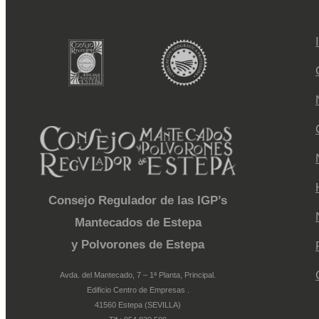
Consejo Regulador de las IGP’s
Mantecados de Estepa
y Polvorones de Estepa
Avda. del Mantecado, 7 – 1ª Planta, Principal.
Edificio Centro de Empresas .
41560 Estepa (SEVILLA)