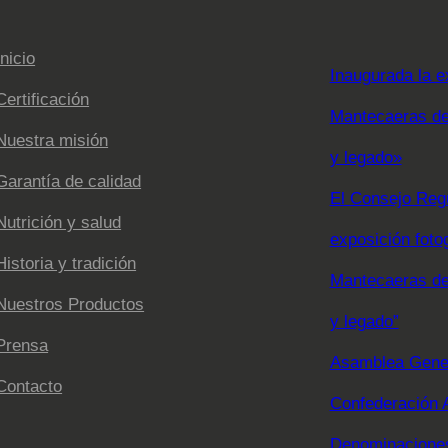
Inicio
Inaugurada la e
Certificación
Mantecaeras de 
Nuestra misión
y legado»
Garantía de calidad
El Consejo Regu
Nutrición y salud
exposición foto
Historia y tradición
Mantecaeras de 
Nuestros Productos
y legado”
Prensa
Asamblea Gener
Contacto
Confederación 
Denominaciones