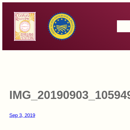
Saltar
al
Inicio
contenido
IMG_20190903_10594
Sep 3, 2019