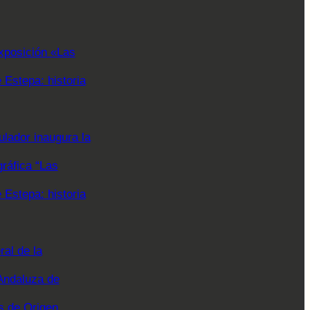
xposición «Las
Estepa: historia
lador inaugura la
gráfica “Las
Estepa: historia
al de la
Andaluza de
 de Origen