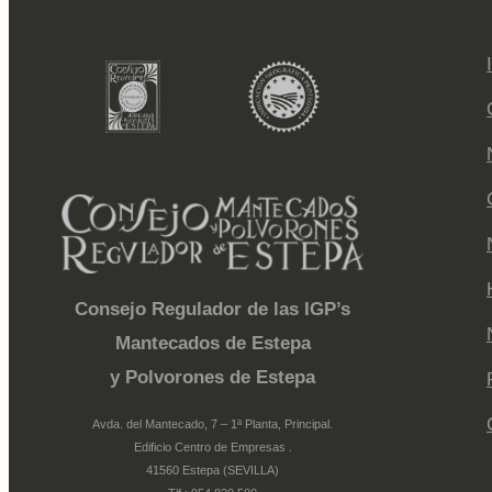
Consejo Regulador de las IGP’s
Mantecados de Estepa
y Polvorones de Estepa
Avda. del Mantecado, 7 – 1ª Planta, Principal.
Edificio Centro de Empresas .
41560 Estepa (SEVILLA)