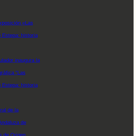
xposición «Las
Estepa: historia
lador inaugura la
gráfica “Las
Estepa: historia
al de la
Andaluza de
 de Origen