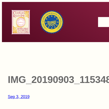
Saltar
al
Inicio
contenido
IMG_20190903_11534
Sep 3, 2019