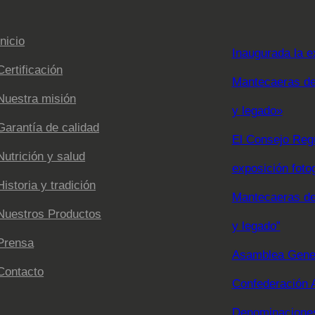
Inicio
Inaugurada la e
Certificación
Mantecaeras de 
Nuestra misión
y legado»
Garantía de calidad
El Consejo Regu
Nutrición y salud
exposición foto
Historia y tradición
Mantecaeras de 
Nuestros Productos
y legado”
Prensa
Asamblea Gener
Contacto
Confederación 
Denominaciones