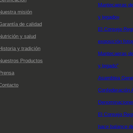
Mantecaeras de 
Nuestra misión
y legado»
Garantía de calidad
El Consejo Regu
Nutrición y salud
exposición foto
Historia y tradición
Mantecaeras de 
Nuestros Productos
y legado”
Prensa
Asamblea Gener
Contacto
Confederación 
Denominaciones
El Consejo Reg
hace balance d