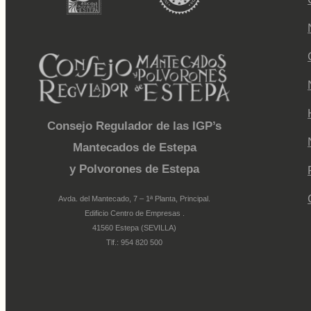
Consejo Regulador de las IGP’s
Mantecados de Estepa
y Polvorones de Estepa
Avda. del Mantecado, 7 – 1ª Planta, Principal.
Edificio Centro de Empresas .
41560 Estepa (SEVILLA)
Tlf.: 954 820 500