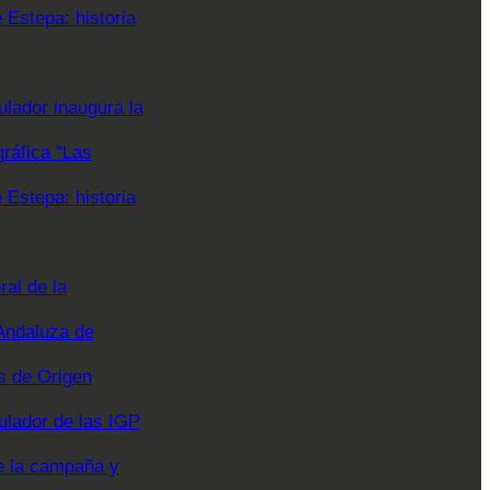
Estepa: historia
lador inaugura la
gráfica “Las
Estepa: historia
al de la
Andaluza de
 de Origen
ulador de las IGP
e la campaña y