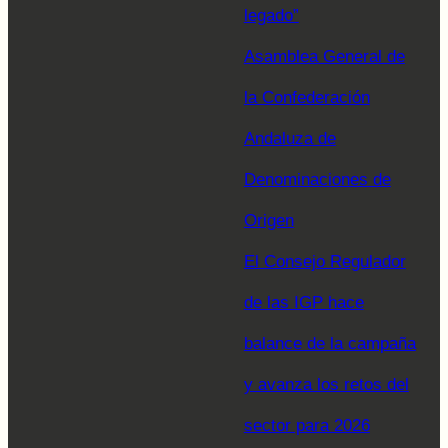
legado”
Asamblea General de
la Confederación
Andaluza de
Denominaciones de
Origen
El Consejo Regulador
de las IGP hace
balance de la campaña
y avanza los retos del
sector para 2026