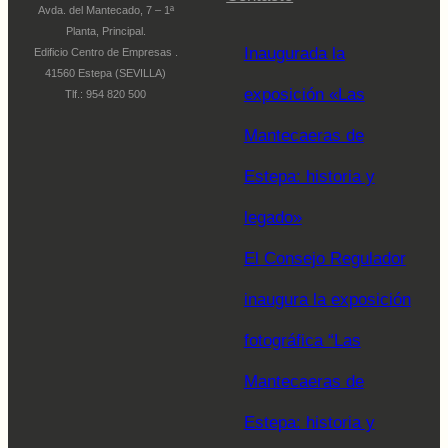
Avda. del Mantecado, 7 – 1ª
Planta, Principal.
Inaugurada la
Edificio Centro de Empresas .
41560 Estepa (SEVILLA)
exposición «Las
Tlf.: 954 820 500
Mantecaeras de
Estepa: historia y
legado»
El Consejo Regulador
inaugura la exposición
fotográfica “Las
Mantecaeras de
Estepa: historia y