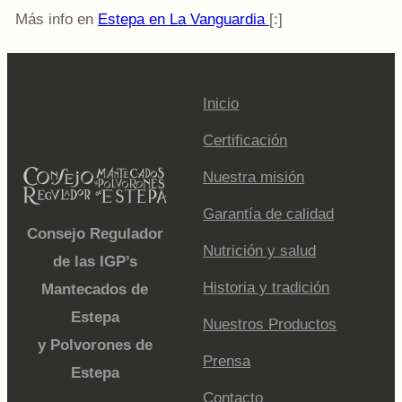
Más info en
Estepa en La Vanguardia
[:]
Inicio
Certificación
Nuestra misión
Garantía de calidad
Consejo Regulador
Nutrición y salud
de las IGP’s
Historia y tradición
Mantecados de
Estepa
Nuestros Productos
y Polvorones de
Prensa
Estepa
Contacto