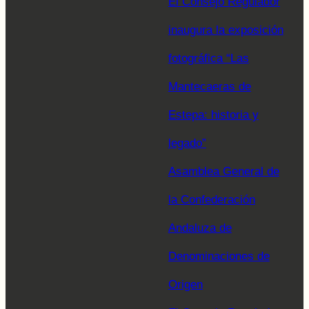
El Consejo Regulador
inaugura la exposición
fotográfica “Las
Mantecaeras de
Estepa: historia y
legado”
Asamblea General de
la Confederación
Andaluza de
Denominaciones de
Origen