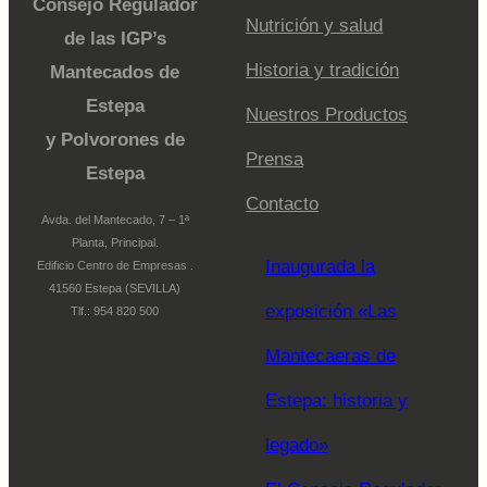
Consejo Regulador
Nutrición y salud
de las IGP’s
Historia y tradición
Mantecados de
Estepa
Nuestros Productos
y Polvorones de
Prensa
Estepa
Contacto
Avda. del Mantecado, 7 – 1ª
Planta, Principal.
Inaugurada la
Edificio Centro de Empresas .
41560 Estepa (SEVILLA)
exposición «Las
Tlf.: 954 820 500
Mantecaeras de
Estepa: historia y
legado»