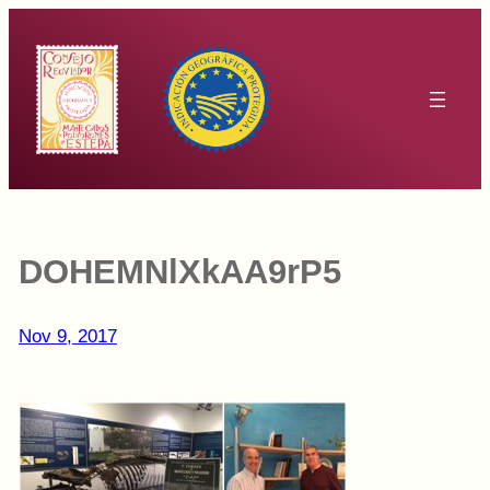
Saltar
al
contenido
DOHEMNlXkAA9rP5
Nov 9, 2017