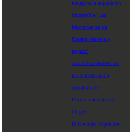
inaugura la exposición
fotográfica “Las
Mantecaeras de
Estepa: historia y
legado”
Asamblea General de
la Confederación
Andaluza de
Denominaciones de
Origen
El Consejo Regulador