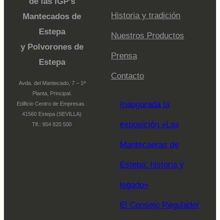
de las IGP’s
Historia y tradición
Mantecados de
Estepa
Nuestros Productos
y Polvorones de
Prensa
Estepa
Contacto
Avda. del Mantecado, 7 – 1ª
Planta, Principal.
Inaugurada la
Edificio Centro de Empresas .
41560 Estepa (SEVILLA)
exposición «Las
Tlf.: 954 820 500
Mantecaeras de
Estepa: historia y
legado»
El Consejo Regulador