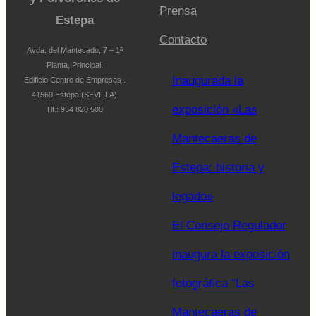
Prensa
Estepa
Contacto
Avda. del Mantecado, 7 – 1ª
Planta, Principal.
Inaugurada la
Edificio Centro de Empresas .
41560 Estepa (SEVILLA)
exposición «Las
Tlf.: 954 820 500
Mantecaeras de
Estepa: historia y
legado»
El Consejo Regulador
inaugura la exposición
fotográfica “Las
Mantecaeras de