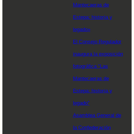
Mantecaeras de
Estepa: historia y
legado»
El Consejo Regulador
inaugura la exposición
fotográfica “Las
Mantecaeras de
Estepa: historia y
legado”
Asamblea General de
la Confederación