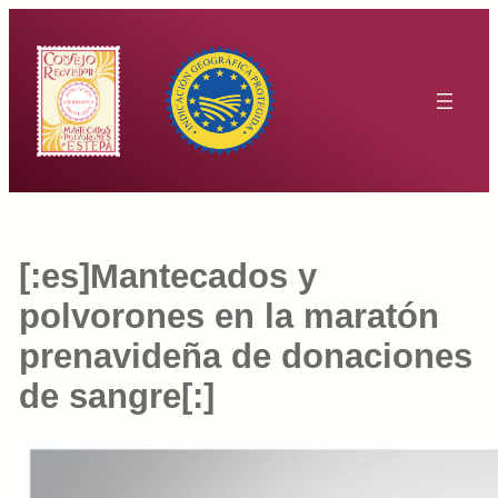
Saltar
al
contenido
[:es]Mantecados y
polvorones en la maratón
prenavideña de donaciones
de sangre[:]