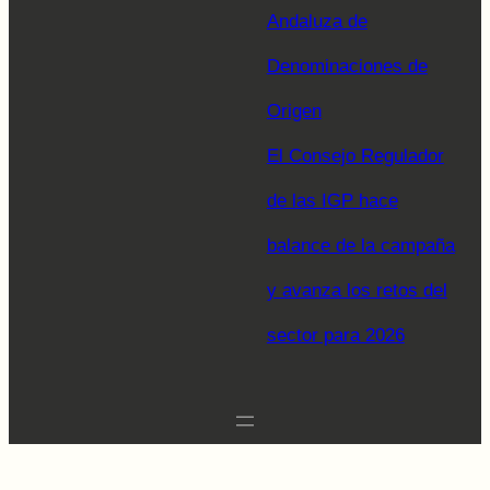
Andaluza de
Denominaciones de
Origen
El Consejo Regulador
de las IGP hace
balance de la campaña
y avanza los retos del
sector para 2026