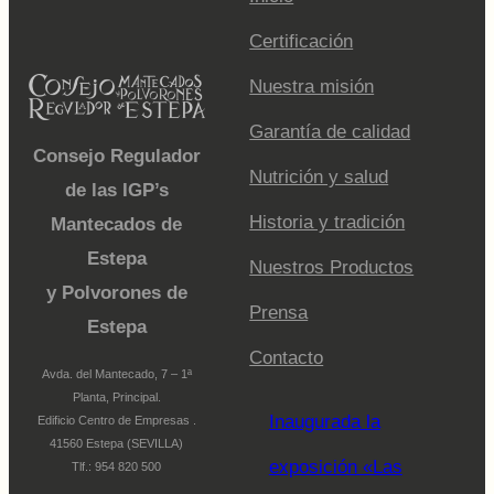
Certificación
Nuestra misión
Garantía de calidad
Consejo Regulador
Nutrición y salud
de las IGP’s
Historia y tradición
Mantecados de
Estepa
Nuestros Productos
y Polvorones de
Prensa
Estepa
Contacto
Avda. del Mantecado, 7 – 1ª
Planta, Principal.
Inaugurada la
Edificio Centro de Empresas .
41560 Estepa (SEVILLA)
exposición «Las
Tlf.: 954 820 500