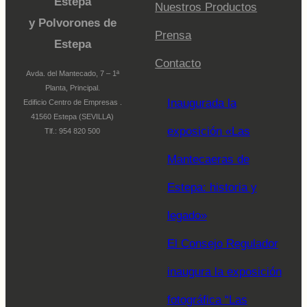
Estepa
Nuestros Productos
y Polvorones de
Prensa
Estepa
Contacto
Avda. del Mantecado, 7 – 1ª
Planta, Principal.
Inaugurada la
Edificio Centro de Empresas .
41560 Estepa (SEVILLA)
exposición «Las
Tlf.: 954 820 500
Mantecaeras de
Estepa: historia y
legado»
El Consejo Regulador
inaugura la exposición
fotográfica “Las