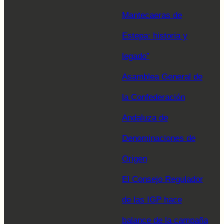
Mantecaeras de
Estepa: historia y
legado”
Asamblea General de
la Confederación
Andaluza de
Denominaciones de
Origen
El Consejo Regulador
de las IGP hace
balance de la campaña