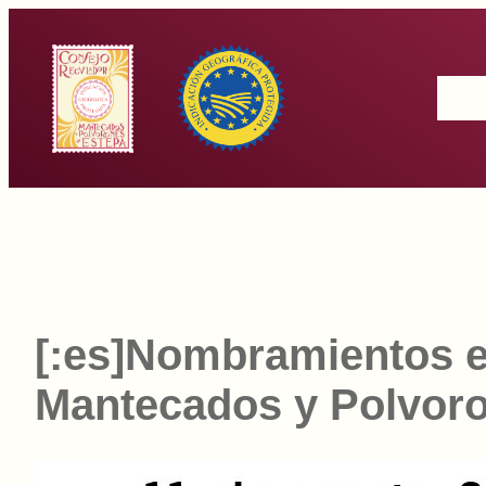
Saltar
al
Inicio
contenido
[:es]Nombramientos e
Mantecados y Polvoro