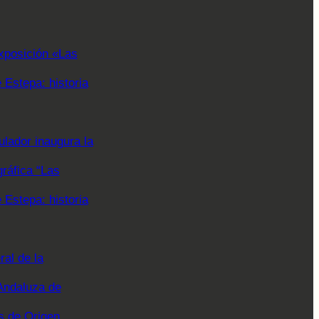
xposición «Las
Estepa: historia
lador inaugura la
gráfica “Las
Estepa: historia
al de la
Andaluza de
 de Origen