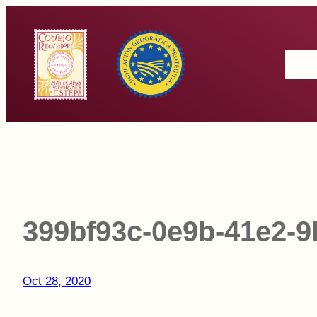
Saltar
al
Inicio
contenido
399bf93c-0e9b-41e2-
Oct 28, 2020