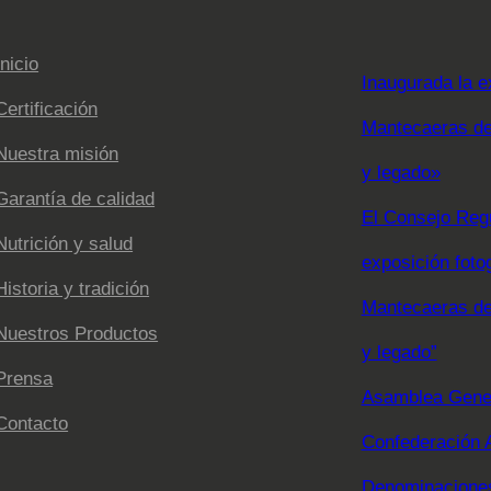
Inicio
Inaugurada la e
Certificación
Mantecaeras de 
Nuestra misión
y legado»
Garantía de calidad
El Consejo Regu
Nutrición y salud
exposición foto
Historia y tradición
Mantecaeras de 
Nuestros Productos
y legado”
Prensa
Asamblea Gener
Contacto
Confederación 
Denominaciones