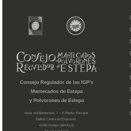
Consejo Regulador de las IGP’s
Mantecados de Estepa
y Polvorones de Estepa
Avda. del Mantecado, 7 – 1ª Planta, Principal.
Edificio Centro de Empresas .
41560 Estepa (SEVILLA)