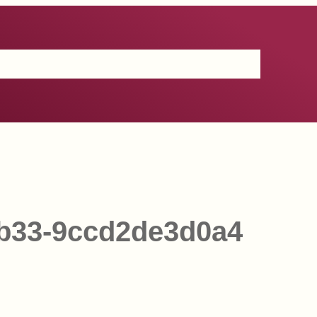
Certificación
IGP
Productos
Prensa
Contacto
9b33-9ccd2de3d0a4