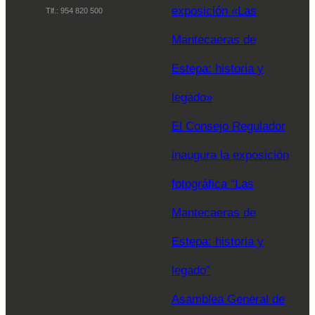
exposición «Las
Tlf.: 954 820 500
Mantecaeras de
Estepa: historia y
legado»
El Consejo Regulador
inaugura la exposición
fotográfica “Las
Mantecaeras de
Estepa: historia y
legado”
Asamblea General de