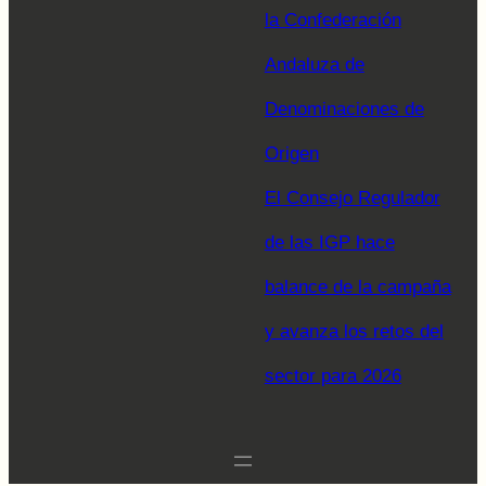
la Confederación
Andaluza de
Denominaciones de
Origen
El Consejo Regulador
de las IGP hace
balance de la campaña
y avanza los retos del
sector para 2026