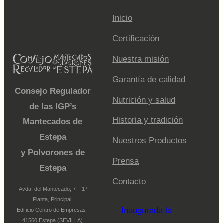
Inicio
Certificación
Nuestra misión
Garantía de calidad
Consejo Regulador
Nutrición y salud
de las IGP’s
Historia y tradición
Mantecados de
Estepa
Nuestros Productos
y Polvorones de
Prensa
Estepa
Contacto
Avda. del Mantecado, 7 – 1ª
Planta, Principal.
Inaugurada la
Edificio Centro de Empresas .
41560 Estepa (SEVILLA)