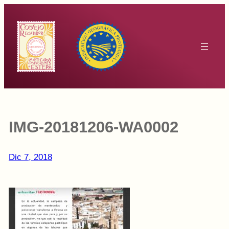
Saltar
al
contenido
IMG-20181206-WA0002
Dic 7, 2018