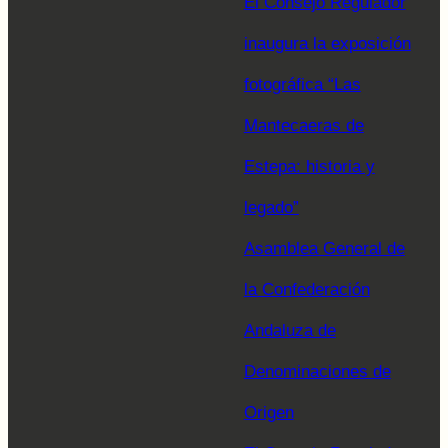
El Consejo Regulador
inaugura la exposición
fotográfica “Las
Mantecaeras de
Estepa: historia y
legado”
Asamblea General de
la Confederación
Andaluza de
Denominaciones de
Origen