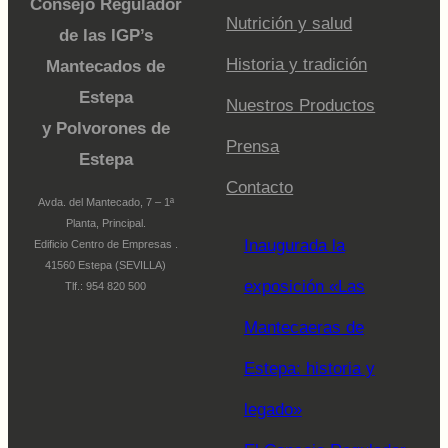
Consejo Regulador
Nutrición y salud
de las IGP’s
Historia y tradición
Mantecados de
Estepa
Nuestros Productos
y Polvorones de
Prensa
Estepa
Contacto
Avda. del Mantecado, 7 – 1ª
Planta, Principal.
Inaugurada la
Edificio Centro de Empresas .
41560 Estepa (SEVILLA)
exposición «Las
Tlf.: 954 820 500
Mantecaeras de
Estepa: historia y
legado»