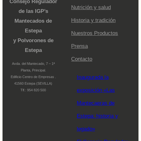
Consejo Regulador
Nutrición y salud
de las IGP’s
Historia y tradición
Mantecados de
Estepa
Nuestros Productos
y Polvorones de
Prensa
Estepa
Contacto
Avda. del Mantecado, 7 – 1ª
Planta, Principal.
Inaugurada la
Edificio Centro de Empresas .
41560 Estepa (SEVILLA)
exposición «Las
Tlf.: 954 820 500
Mantecaeras de
Estepa: historia y
legado»