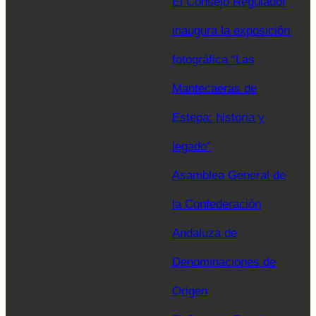
El Consejo Regulador
inaugura la exposición
fotográfica “Las
Mantecaeras de
Estepa: historia y
legado”
Asamblea General de
la Confederación
Andaluza de
Denominaciones de
Origen