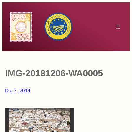
Saltar
al
contenido
IMG-20181206-WA0005
Dic 7, 2018