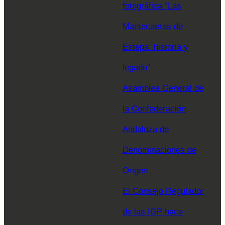
fotográfica “Las
Mantecaeras de
Estepa: historia y
legado”
Asamblea General de
la Confederación
Andaluza de
Denominaciones de
Origen
El Consejo Regulador
de las IGP hace