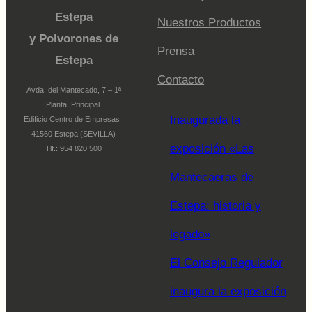
Estepa
Nuestros Productos
y Polvorones de
Prensa
Estepa
Contacto
Avda. del Mantecado, 7 – 1ª
Planta, Principal.
Inaugurada la
Edificio Centro de Empresas .
41560 Estepa (SEVILLA)
exposición «Las
Tlf.: 954 820 500
Mantecaeras de
Estepa: historia y
legado»
El Consejo Regulador
inaugura la exposición