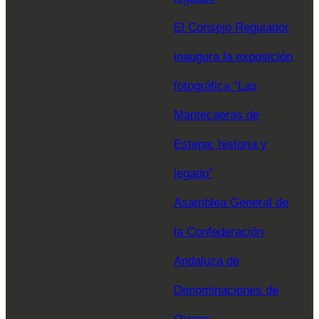
El Consejo Regulador
inaugura la exposición
fotográfica “Las
Mantecaeras de
Estepa: historia y
legado”
Asamblea General de
la Confederación
Andaluza de
Denominaciones de