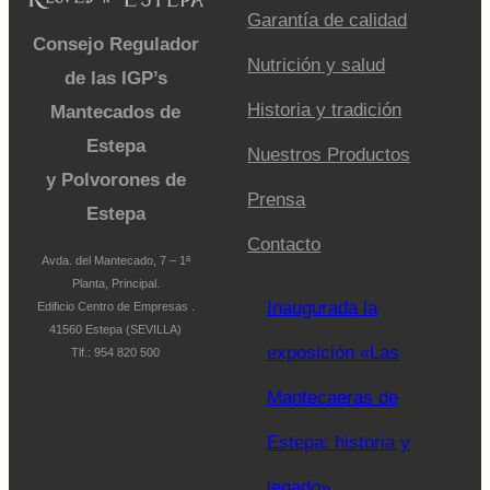
Garantía de calidad
Consejo Regulador
Nutrición y salud
de las IGP’s
Historia y tradición
Mantecados de
Estepa
Nuestros Productos
y Polvorones de
Prensa
Estepa
Contacto
Avda. del Mantecado, 7 – 1ª
Planta, Principal.
Inaugurada la
Edificio Centro de Empresas .
41560 Estepa (SEVILLA)
exposición «Las
Tlf.: 954 820 500
Mantecaeras de
Estepa: historia y
legado»