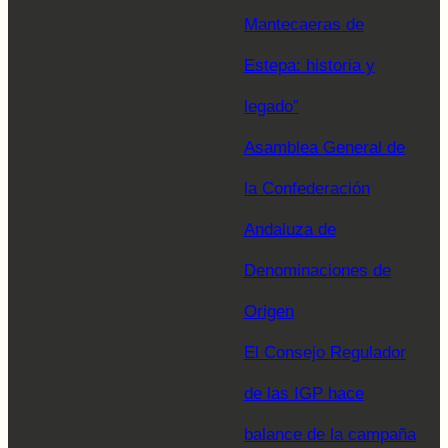
Mantecaeras de
Estepa: historia y
legado”
Asamblea General de
la Confederación
Andaluza de
Denominaciones de
Origen
El Consejo Regulador
de las IGP hace
balance de la campaña