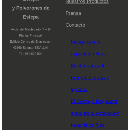
Nuestros Productos
y Polvorones de
Prensa
Estepa
Contacto
Avda. del Mantecado, 7 – 1ª
Planta, Principal.
Inaugurada la
Edificio Centro de Empresas .
41560 Estepa (SEVILLA)
exposición «Las
Tlf.: 954 820 500
Mantecaeras de
Estepa: historia y
legado»
El Consejo Regulador
inaugura la exposición
fotográfica “Las