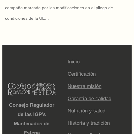
campaña marcada por las modificaciones en el pliego de
condiciones de la UE…
Inicio
Certificación
Nuestra misión
Garantía de calidad
Consejo Regulador
Nutrición y salud
de las IGP’s
Historia y tradición
Mantecados de
Estepa