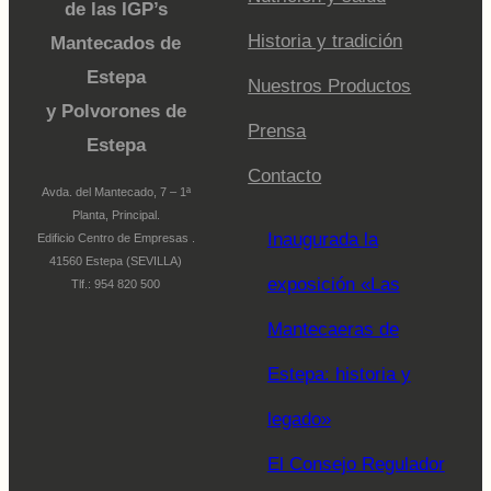
de las IGP’s
Historia y tradición
Mantecados de
Estepa
Nuestros Productos
y Polvorones de
Prensa
Estepa
Contacto
Avda. del Mantecado, 7 – 1ª
Planta, Principal.
Inaugurada la
Edificio Centro de Empresas .
41560 Estepa (SEVILLA)
exposición «Las
Tlf.: 954 820 500
Mantecaeras de
Estepa: historia y
legado»
El Consejo Regulador