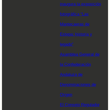
inaugura la exposición
fotográfica “Las
Mantecaeras de
Estepa: historia y
legado”
Asamblea General de
la Confederación
Andaluza de
Denominaciones de
Origen
El Consejo Regulador