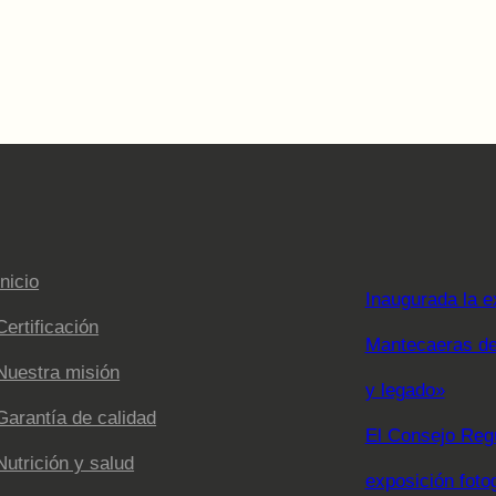
Inicio
Inaugurada la e
Certificación
Mantecaeras de 
Nuestra misión
y legado»
Garantía de calidad
El Consejo Regu
Nutrición y salud
exposición foto