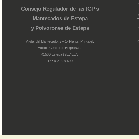
Consejo Regulador de las IGP’s
Mantecados de Estepa
y Polvorones de Estepa
Avda. del Mantecado, 7 – 1ª Planta, Principal.
Edificio Centro de Empresas .
41560 Estepa (SEVILLA)
Tlf.: 954 820 500