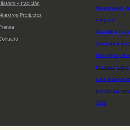
Historia y tradición
Mantecaeras de 
Nuestros Productos
y legado”
Prensa
Asamblea Gener
Contacto
Confederación 
Denominaciones
El Consejo Reg
hace balance d
avanza los reto
2026