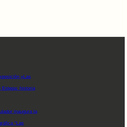
xposición «Las
Estepa: historia
lador inaugura la
gráfica “Las