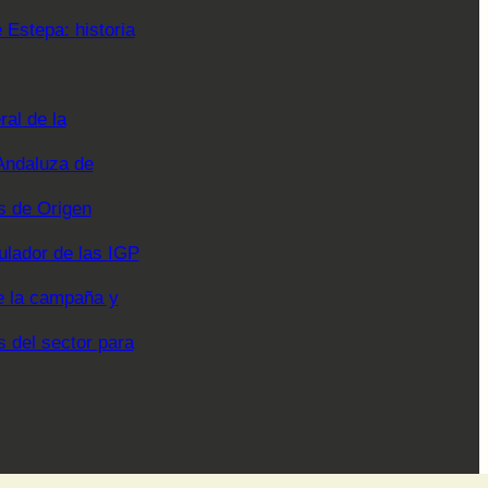
Estepa: historia
al de la
Andaluza de
 de Origen
ulador de las IGP
e la campaña y
s del sector para