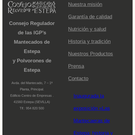
Nuestra misión
Garantía de calidad
Consejo Regulador
Nutrición y salud
de las IGP’s
Historia y tradición
Mantecados de
Estepa
Nuestros Productos
y Polvorones de
Prensa
Estepa
Contacto
Avda. del Mantecado, 7 – 1ª
Planta, Principal.
Inaugurada la
Edificio Centro de Empresas .
41560 Estepa (SEVILLA)
exposición «Las
Tlf.: 954 820 500
Mantecaeras de
Estepa: historia y