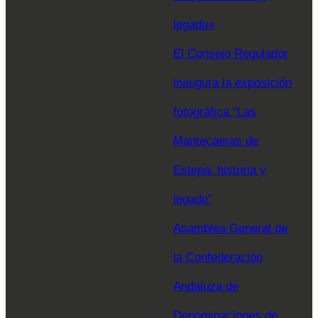
legado»
El Consejo Regulador
inaugura la exposición
fotográfica “Las
Mantecaeras de
Estepa: historia y
legado”
Asamblea General de
la Confederación
Andaluza de
Denominaciones de