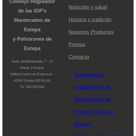
Consejo Regulador
Nutrición y salud
de las IGP’s
Historia y tradición
Mantecados de
Estepa
Nuestros Productos
y Polvorones de
Prensa
Estepa
Contacto
Avda. del Mantecado, 7 – 1ª
Planta, Principal.
Inaugurada la
Edificio Centro de Empresas .
41560 Estepa (SEVILLA)
exposición «Las
Tlf.: 954 820 500
Mantecaeras de
Estepa: historia y
legado»