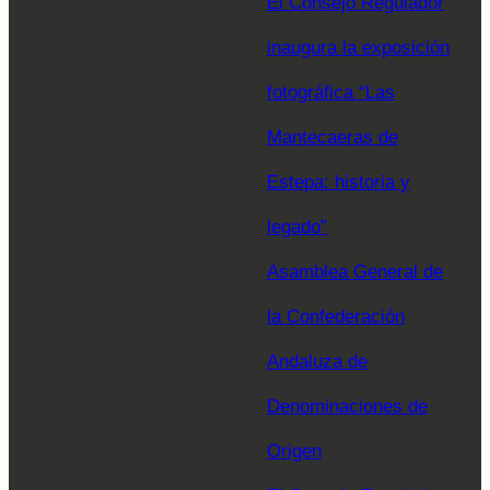
El Consejo Regulador
inaugura la exposición
fotográfica “Las
Mantecaeras de
Estepa: historia y
legado”
Asamblea General de
la Confederación
Andaluza de
Denominaciones de
Origen