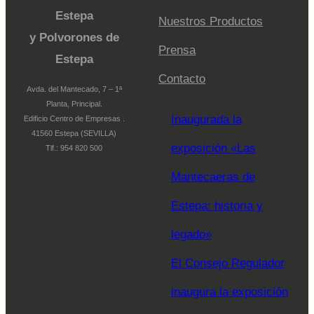
Estepa
Nuestros Productos
y Polvorones de
Prensa
Estepa
Contacto
Avda. del Mantecado, 7 – 1ª
Planta, Principal.
Inaugurada la
Edificio Centro de Empresas .
41560 Estepa (SEVILLA)
exposición «Las
Tlf.: 954 820 500
Mantecaeras de
Estepa: historia y
legado»
El Consejo Regulador
inaugura la exposición