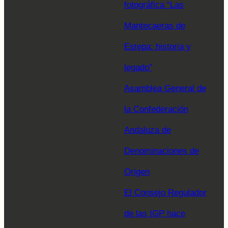
fotográfica “Las
Mantecaeras de
Estepa: historia y
legado”
Asamblea General de
la Confederación
Andaluza de
Denominaciones de
Origen
El Consejo Regulador
de las IGP hace