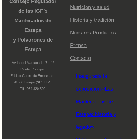
Consejo Regulador
Nutrición y salud
de las IGP’s
Historia y tradición
Mantecados de
Estepa
Nuestros Productos
y Polvorones de
Prensa
Estepa
Contacto
Avda. del Mantecado, 7 – 1ª
Planta, Principal.
Inaugurada la
Edificio Centro de Empresas .
41560 Estepa (SEVILLA)
exposición «Las
Tlf.: 954 820 500
Mantecaeras de
Estepa: historia y
legado»