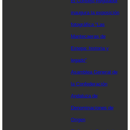
El Consejo Regulador
inaugura la exposición
fotográfica “Las
Mantecaeras de
Estepa: historia y
legado”
Asamblea General de
la Confederación
Andaluza de
Denominaciones de
Origen