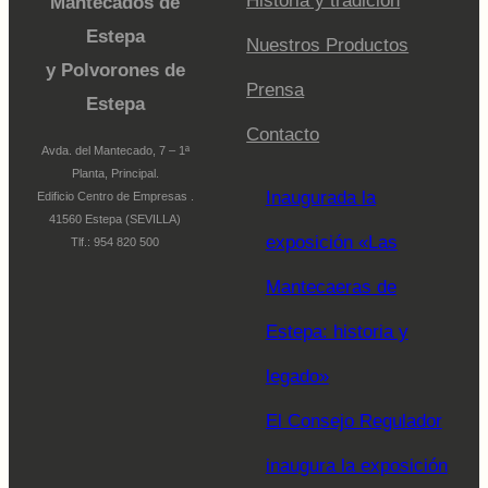
Historia y tradición
Mantecados de
Estepa
Nuestros Productos
y Polvorones de
Prensa
Estepa
Contacto
Avda. del Mantecado, 7 – 1ª
Planta, Principal.
Inaugurada la
Edificio Centro de Empresas .
41560 Estepa (SEVILLA)
exposición «Las
Tlf.: 954 820 500
Mantecaeras de
Estepa: historia y
legado»
El Consejo Regulador
inaugura la exposición