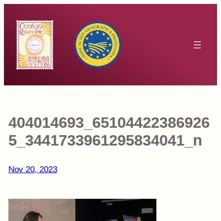
Saltar
al
contenido
404014693_65104422386926
5_3441733961295834041_n
Nov 20, 2023