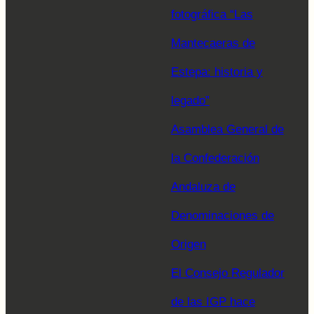
fotográfica “Las
Mantecaeras de
Estepa: historia y
legado”
Asamblea General de
la Confederación
Andaluza de
Denominaciones de
Origen
El Consejo Regulador
de las IGP hace