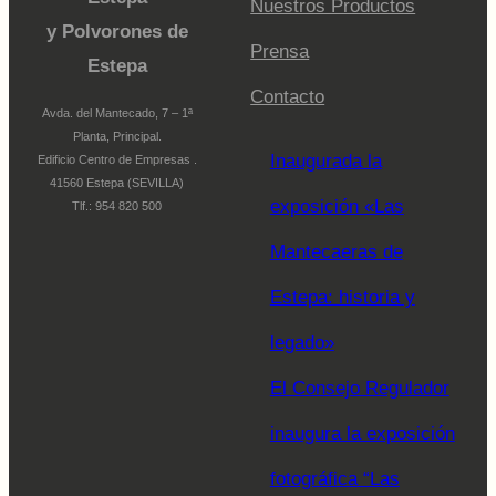
Nuestros Productos
y Polvorones de
Prensa
Estepa
Contacto
Avda. del Mantecado, 7 – 1ª
Planta, Principal.
Inaugurada la
Edificio Centro de Empresas .
41560 Estepa (SEVILLA)
exposición «Las
Tlf.: 954 820 500
Mantecaeras de
Estepa: historia y
legado»
El Consejo Regulador
inaugura la exposición
fotográfica “Las