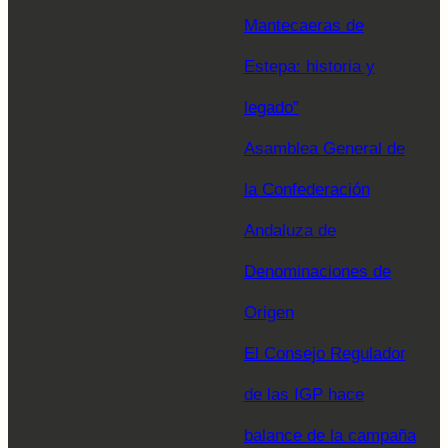
Mantecaeras de
Estepa: historia y
legado”
Asamblea General de
la Confederación
Andaluza de
Denominaciones de
Origen
El Consejo Regulador
de las IGP hace
balance de la campaña