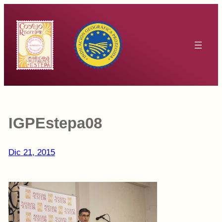
Saltar
al
contenido
IGPEstepa08
Dic 21, 2015