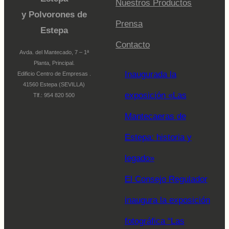
Nuestros Productos
y Polvorones de
Prensa
Estepa
Contacto
Avda. del Mantecado, 7 – 1ª
Planta, Principal.
Inaugurada la
Edificio Centro de Empresas .
41560 Estepa (SEVILLA)
exposición «Las
Tlf.: 954 820 500
Mantecaeras de
Estepa: historia y
legado»
El Consejo Regulador
inaugura la exposición
fotográfica “Las