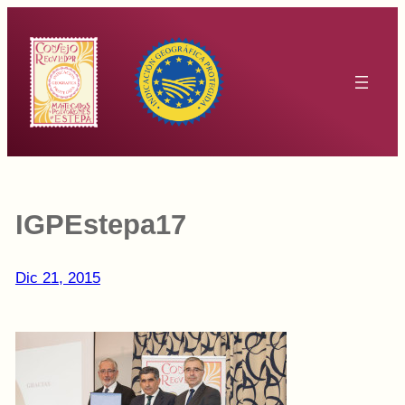
Saltar
al
contenido
IGPEstepa17
Dic 21, 2015