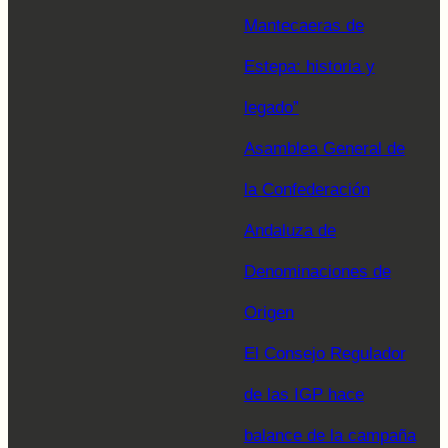
Mantecaeras de
Estepa: historia y
legado”
Asamblea General de
la Confederación
Andaluza de
Denominaciones de
Origen
El Consejo Regulador
de las IGP hace
balance de la campaña