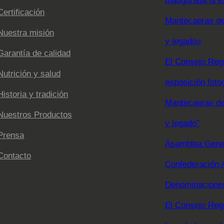
Inaugurada la e
Certificación
Mantecaeras de 
Nuestra misión
y legado»
Garantía de calidad
El Consejo Regu
Nutrición y salud
exposición foto
Historia y tradición
Mantecaeras de 
Nuestros Productos
y legado”
Prensa
Asamblea Gener
Contacto
Confederación 
Denominaciones
El Consejo Reg