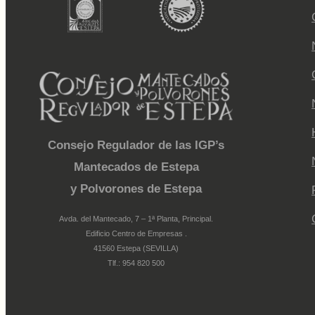
Consejo Regulador de las IGP’s
Mantecados de Estepa
y Polvorones de Estepa
Avda. del Mantecado, 7 – 1ª Planta, Principal.
Edificio Centro de Empresas .
41560 Estepa (SEVILLA)
Tlf.: 954 820 500