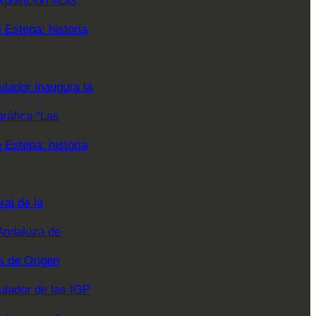
xposición «Las
Estepa: historia
lador inaugura la
gráfica “Las
Estepa: historia
al de la
Andaluza de
 de Origen
ulador de las IGP