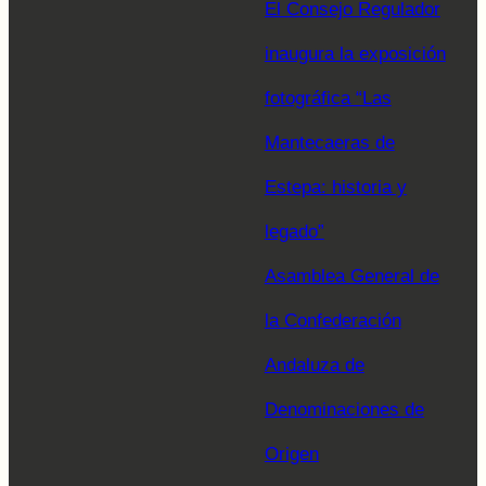
El Consejo Regulador
inaugura la exposición
fotográfica “Las
Mantecaeras de
Estepa: historia y
legado”
Asamblea General de
la Confederación
Andaluza de
Denominaciones de
Origen