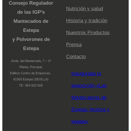
Consejo Regulador
Nutrición y salud
de las IGP’s
Historia y tradición
Mantecados de
Estepa
Nuestros Productos
y Polvorones de
Prensa
Estepa
Contacto
Avda. del Mantecado, 7 – 1ª
Planta, Principal.
Inaugurada la
Edificio Centro de Empresas .
41560 Estepa (SEVILLA)
exposición «Las
Tlf.: 954 820 500
Mantecaeras de
Estepa: historia y
legado»