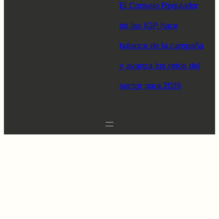
El Consejo Regulador
de las IGP hace
balance de la campaña
y avanza los retos del
sector para 2026