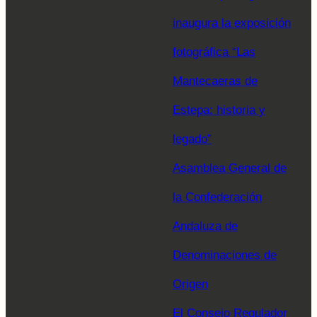
inaugura la exposición
fotográfica “Las
Mantecaeras de
Estepa: historia y
legado”
Asamblea General de
la Confederación
Andaluza de
Denominaciones de
Origen
El Consejo Regulador