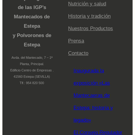
Nutrición y salud
de las IGP’s
Historia y tradición
Mantecados de
Estepa
Nuestros Productos
y Polvorones de
Prensa
Estepa
Contacto
Avda. del Mantecado, 7 – 1ª
Planta, Principal.
Inaugurada la
Edificio Centro de Empresas .
41560 Estepa (SEVILLA)
exposición «Las
Tlf.: 954 820 500
Mantecaeras de
Estepa: historia y
legado»
El Consejo Regulador