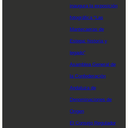
inaugura la exposición
fotográfica “Las
Mantecaeras de
Estepa: historia y
legado”
Asamblea General de
la Confederación
Andaluza de
Denominaciones de
Origen
El Consejo Regulador