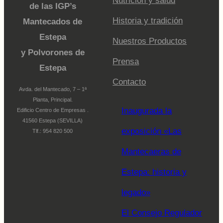
Nutrición y salud
de las IGP’s
Historia y tradición
Mantecados de
Estepa
Nuestros Productos
y Polvorones de
Prensa
Estepa
Contacto
Avda. del Mantecado, 7 – 1ª
Planta, Principal.
Inaugurada la
Edificio Centro de Empresas .
41560 Estepa (SEVILLA)
exposición «Las
Tlf.: 954 820 500
Mantecaeras de
Estepa: historia y
legado»
El Consejo Regulador