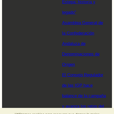
Estepa: historia y
legado”
Asamblea General de
la Confederación
Andaluza de
Denominaciones de
Origen
El Consejo Regulador
de las IGP hace
balance de la campaña
y avanza los retos del