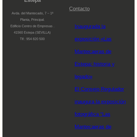
Estepa
Contacto
Avda. del Mantecado, 7 – 1ª
Planta, Principal.
Inaugurada la
Edificio Centro de Empresas .
41560 Estepa (SEVILLA)
exposición «Las
Tlf.: 954 820 500
Mantecaeras de
Estepa: historia y
legado»
El Consejo Regulador
inaugura la exposición
fotográfica “Las
Mantecaeras de