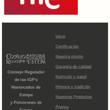
Inicio
Certificación
Nuestra misión
Garantía de calidad
Consejo Regulador
Nutrición y salud
de las IGP’s
Historia y tradición
Mantecados de
Estepa
Nuestros Productos
y Polvorones de
Prensa