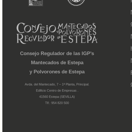
Consejo Regulador de las IGP’s
Mantecados de Estepa
y Polvorones de Estepa
Avda. del Mantecado, 7 – 1ª Planta, Principal.
Edificio Centro de Empresas .
41560 Estepa (SEVILLA)
Tlf.: 954 820 500