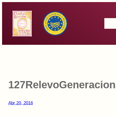
Saltar
al
Inicio
contenido
127RelevoGeneracion
Abr 20, 2016