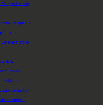
Estepa: historia
lador inaugura la
gráfica “Las
Estepa: historia
al de la
Andaluza de
 de Origen
ulador de las IGP
e la campaña y