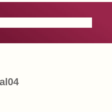
Certificación
IGP
Productos
Prensa
Contacto
al04