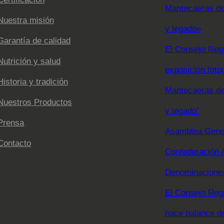
Mantecaeras de 
Nuestra misión
y legado»
Garantía de calidad
El Consejo Regu
Nutrición y salud
exposición foto
Historia y tradición
Mantecaeras de 
Nuestros Productos
y legado”
Prensa
Asamblea Gener
Contacto
Confederación 
Denominaciones
El Consejo Reg
hace balance d