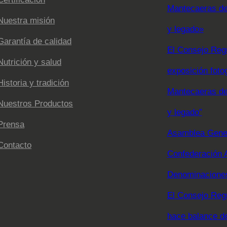
Mantecaeras de 
Nuestra misión
y legado»
Garantía de calidad
El Consejo Regu
Nutrición y salud
exposición foto
Historia y tradición
Mantecaeras de 
Nuestros Productos
y legado”
Prensa
Asamblea Gener
Contacto
Confederación 
Denominaciones
El Consejo Reg
hace balance d