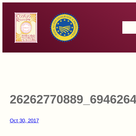
Saltar
al
Inicio
contenido
26262770889_694626
Oct 30, 2017