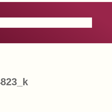
Certificación
IGP
Productos
Prensa
Contacto
4823_k