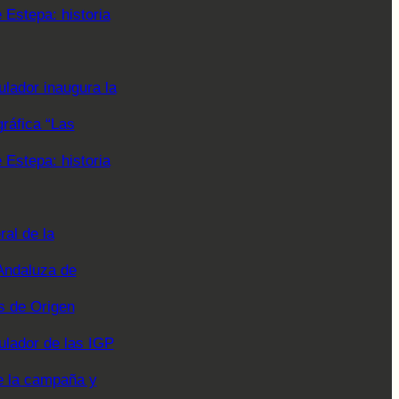
Estepa: historia
lador inaugura la
gráfica “Las
Estepa: historia
al de la
Andaluza de
 de Origen
ulador de las IGP
e la campaña y