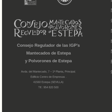
Consejo Regulador de las IGP’s
Mantecados de Estepa
y Polvorones de Estepa
Avda. del Mantecado, 7 – 1ª Planta, Principal.
Edificio Centro de Empresas .
41560 Estepa (SEVILLA)
Tlf.: 954 820 500